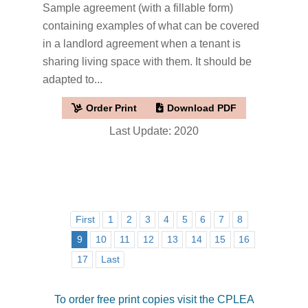
Sample agreement (with a fillable form)
containing examples of what can be covered
in a landlord agreement when a tenant is
sharing living space with them. It should be
adapted to...
Order Print
Download PDF
Last Update: 2020
First
1
2
3
4
5
6
7
8
9
10
11
12
13
14
15
16
17
Last
To order free print copies visit the CPLEA