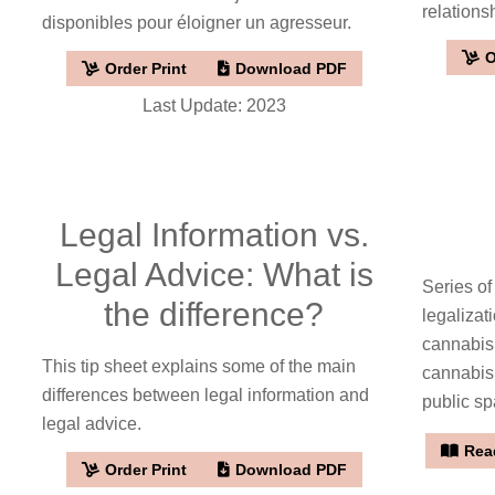
relations
disponibles pour éloigner un agresseur.
O
Order Print
Download PDF
Last Update: 2023
Legal Information vs.
Legal Advice: What is
Series of
the difference?
legalizat
cannabis,
This tip sheet explains some of the main
cannabis
differences between legal information and
public sp
legal advice.
Read
Order Print
Download PDF