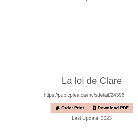
La loi de Clare
https://pub.cplea.ca/inc/sdetail/24396
Order Print
Download PDF
Last Update: 2023