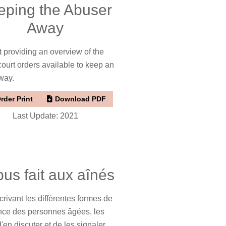
eping the Abuser
Away
t providing an overview of the
 court orders available to keep an
way.
rder Print
Download PDF
Last Update: 2021
bus fait aux aînés
rivant les différentes formes de
ance des personnes âgées, les
en discuter et de les signaler,