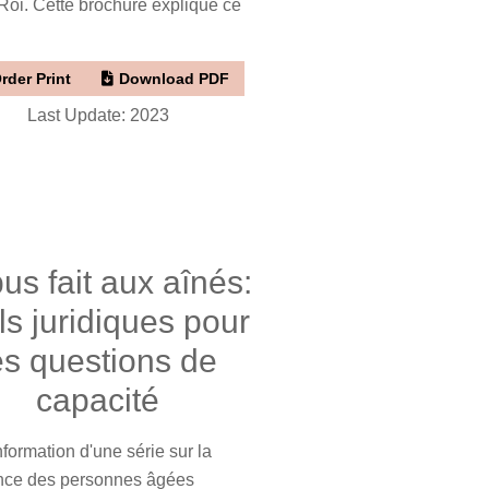
Roi. Cette brochure explique ce
rder Print
Download PDF
Last Update: 2023
us fait aux aînés:
ils juridiques pour
es questions de
capacité
nformation d'une série sur la
ance des personnes âgées