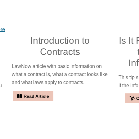
ore
Introduction to
Is It
n
Contracts
In
LawNow article with basic information on
what a contract is, what a contract looks like
This tip 
and what laws apply to contracts.
u
if the in
Read Article
O