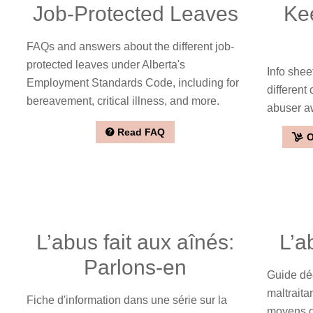
Job-Protected Leaves
Ke
FAQs and answers about the different job-
protected leaves under Alberta's
Info shee
Employment Standards Code, including for
different
bereavement, critical illness, and more.
abuser a
Read FAQ
O
L’abus fait aux aînés:
L’a
Parlons-en
Guide déc
maltrait
Fiche d'information dans une série sur la
moyens d'