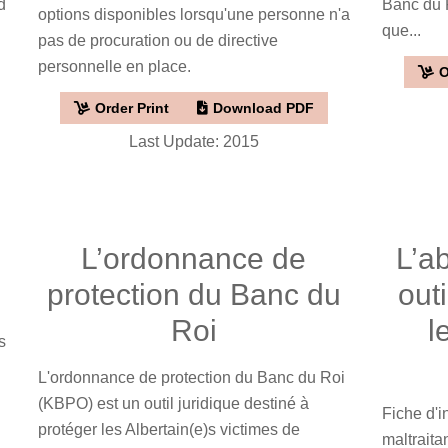
d
Banc du 
options disponibles lorsqu'une personne n'a
que...
pas de procuration ou de directive
personnelle en place.
O
Order Print
Download PDF
Last Update: 2015
L’ordonnance de
L’ab
protection du Banc du
out
Roi
l
s
L'ordonnance de protection du Banc du Roi
(KBPO) est un outil juridique destiné à
Fiche d'i
protéger les Albertain(e)s victimes de
maltrait