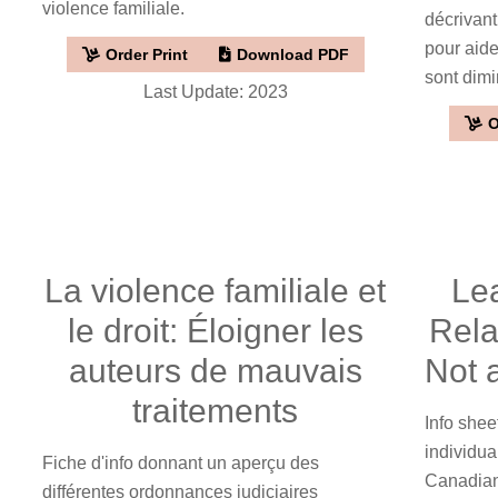
violence familiale.
décrivant
pour aide
Order Print
Download PDF
sont dimi
Last Update: 2023
O
La violence familiale et
Le
le droit: Éloigner les
Rela
auteurs de mauvais
Not 
traitements
Info shee
individua
Fiche d'info donnant un aperçu des
Canadian
différentes ordonnances judiciaires